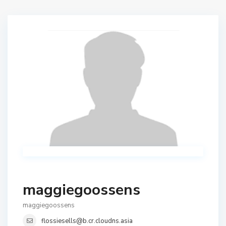
maggiegoossens
maggiegoossens
flossiesells@b.cr.cloudns.asia