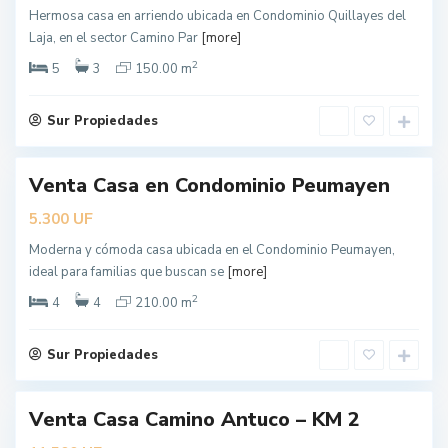
Á
Hermosa casa en arriendo ubicada en Condominio Quillayes del
n
Laja, en el sector Camino Par
[more]
g
2
e
5
3
150.00 m
l
e
Sur Propiedades
s
L
Venta Casa en Condominio Peumayen
o
ueva
erta
s
UF
5.300
Á
Moderna y cómoda casa ubicada en el Condominio Peumayen,
n
ideal para familias que buscan se
[more]
g
2
e
4
4
210.00 m
l
e
Sur Propiedades
s
Venta Casa Camino Antuco – KM 2
ueva
erta