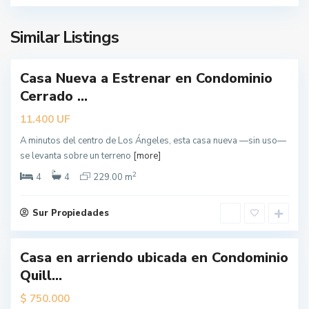
l
e
Similar Listings
s
Casa Nueva a Estrenar en Condominio
ueva
L
Cerrado ...
erta
o
s
UF
11.400
Á
A minutos del centro de Los Ángeles, esta casa nueva —sin uso—
n
se levanta sobre un terreno
[more]
g
2
e
4
4
229.00 m
l
e
Sur Propiedades
s
Casa en arriendo ubicada en Condominio
L
Quill...
o
s
$
750.000