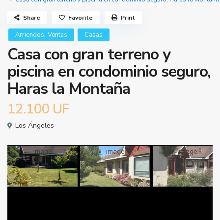
Share
Favorite
Print
,
Arriendos
Ventas
Casas
Casa con gran terreno y
piscina en condominio seguro,
Haras la Montaña
12.100
UF
Los Ángeles