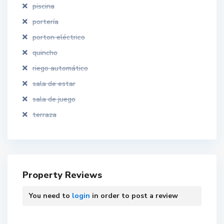
piscina
portería
porton eléctrico
quincho
riego automático
sala de estar
sala de juego
terraza
L
o
Property Reviews
s
Á
You need to
login
in order to post a review
n
g
e