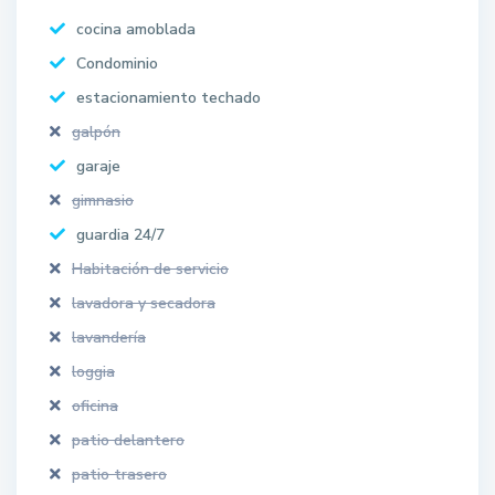
cocina amoblada
Condominio
estacionamiento techado
galpón
garaje
gimnasio
guardia 24/7
Habitación de servicio
lavadora y secadora
lavandería
loggia
oficina
patio delantero
patio trasero