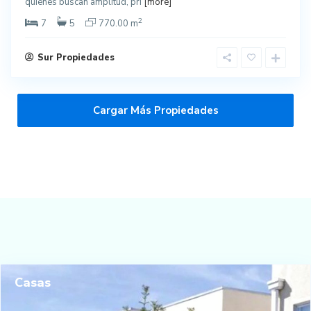
quienes buscan amplitud, pri
[more]
2
7
5
770.00 m
Sur Propiedades
Cargar Más Propiedades
Casas