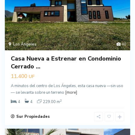
Los Ángeles
40
Casa Nueva a Estrenar en Condominio
Cerrado ...
11.400
UF
A minutos del centro de Los Ángeles, esta casa nueva —sin uso
— se levanta sobre un terreno
[more]
2
4
4
229.00 m
Sur Propiedades