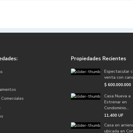
edades:
Propiedades Recientes
Espectacular 
as
venta con canc.
$
600.000.000
tamentos
Casa Nueva a
s Comerciales
Estrenar en
s
Condominio...
11.400
UF
os
Casa en arrien
ubicada en Con