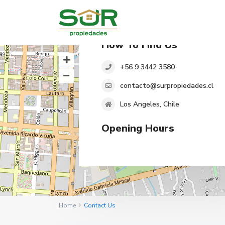
How To Find Us
+56 9 3442 3580
contacto@surpropiedades.cl
Los Angeles, Chile
Opening Hours
Home
Contact Us