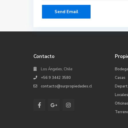
Contacto
Propi
Los Ángeles, Chile
Bodeg
+56 9 3442 3580
Casas
contacto@surpropiedades.cl
Depar
Locale
Oficina
Terren