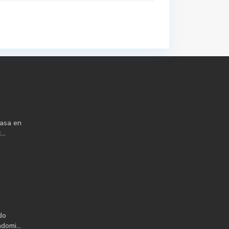
casa en
..
do
domi...