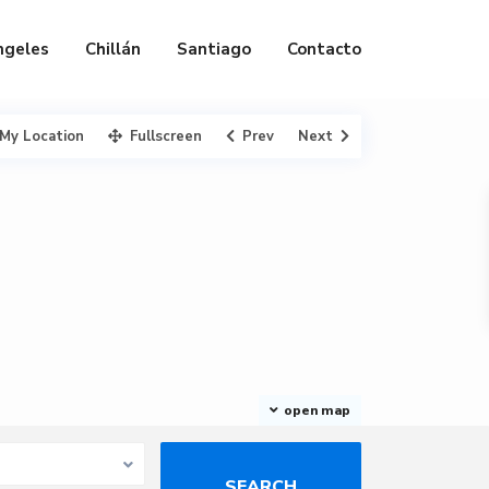
ngeles
Chillán
Santiago
Contacto
My Location
Fullscreen
Prev
Next
open map