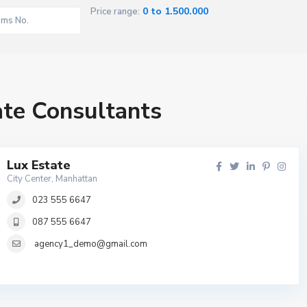
0 to 1.500.000
Price range:
ate Consultants
Lux Estate
City Center, Manhattan
023 555 6647
087 555 6647
agency1_demo@gmail.com