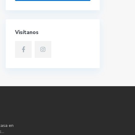
Visítanos
casa en
...