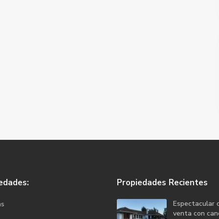
edades:
Propiedades Recientes
Espectacular 
as
venta con canc