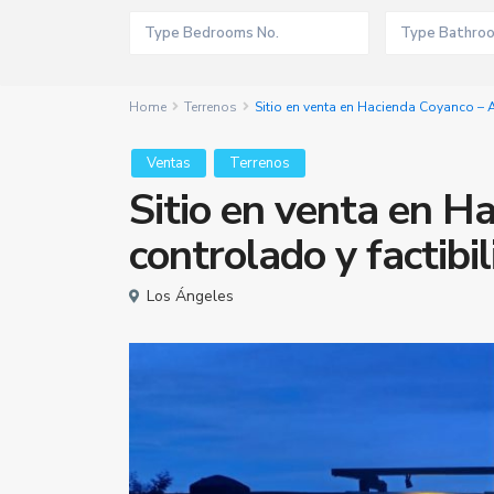
Home
Terrenos
Sitio en venta en Hacienda Coyanco – A
Ventas
Terrenos
Sitio en venta en H
controlado y factibil
Los Ángeles