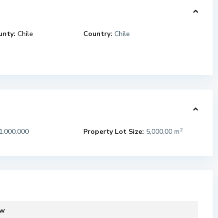
unty:
Chile
Country:
Chile
2
.000.000
Property Lot Size:
5,000.00 m
L
o
s
Á
ew
n