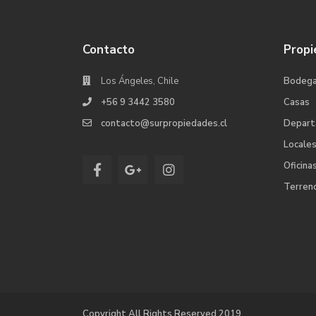
Contacto
Propi
Los Ángeles, Chile
Bodeg
+56 9 3442 3580
Casas
contacto@surpropiedades.cl
Depar
Locale
Oficina
Terren
Copyright All Rights Reserved 2019