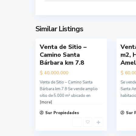
g
g
e
e
l
l
e
e
Similar Listings
3
s
5
s
Venta de Sitio –
Vent
Camino Santa
m2, 
Bárbara km 7.8
Ameli
L
$
$
40.000.000
60.0
o
Venta de Sitio – Camino Santa
Se vende
s
Bárbara km 7.8 Se vende amplio
Santa Am
Á
sitio de 5.000 m² ubicado en
habitaci
n
[more]
g
Sur Propiedades
Sur 
e
l
e
13
s