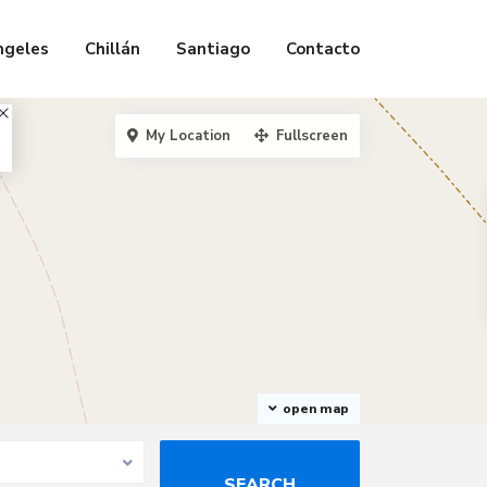
ngeles
Chillán
Santiago
Contacto
My Location
Fullscreen
open map