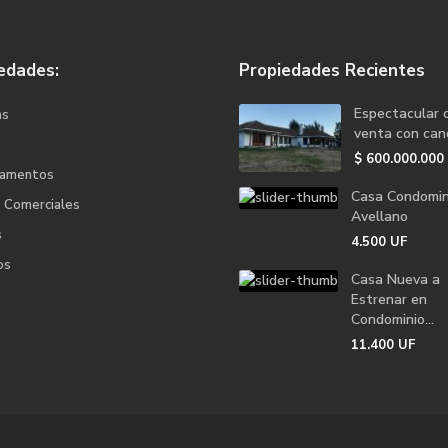
edades:
Propiedades Recientes
Espectacular 
as
venta con canc
$
600.000.000
tamentos
Casa Condomin
s Comerciales
Avellano
s
4.500
UF
os
Casa Nueva a
Estrenar en
Condominio...
11.400
UF