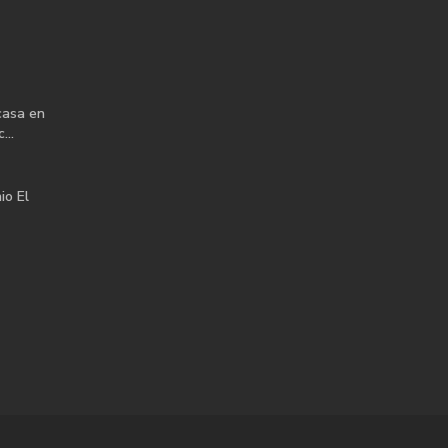
casa en
...
io El