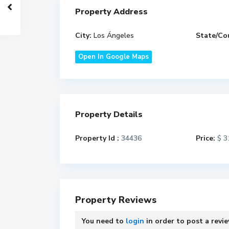
Property Address
City:
Los Ángeles
State/Co
Open In Google Maps
Property Details
Property Id :
34436
Price:
31
$
L
L
o
o
Property Reviews
s
s
Á
Á
You need to
login
in order to post a revi
n
n