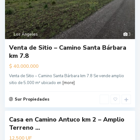
Los Ángeles
3
Venta de Sitio – Camino Santa Bárbara
km 7.8
$
40.000.000
L
o
Venta de Sitio – Camino Santa Bárbara km 7.8 Se vende amplio
s
Á
sitio de 5.000 m² ubicado en
[more]
n
g
e
l
Sur Propiedades
e
s
Casa en Camino Antuco km 2 – Amplio
Terreno ...
UF
12.500