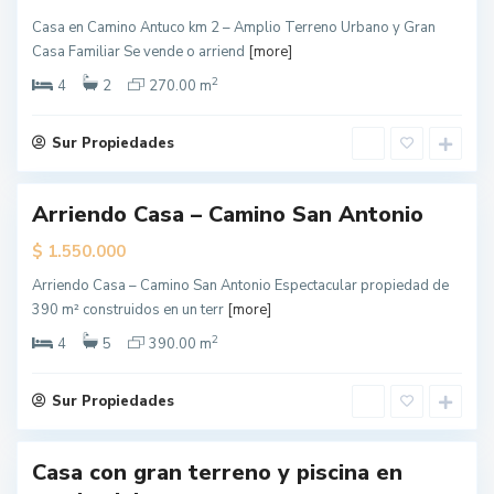
Casa en Camino Antuco km 2 – Amplio Terreno Urbano y Gran
L
Casa Familiar Se vende o arriend
[more]
o
s
Á
2
4
2
270.00 m
n
g
e
l
Sur Propiedades
e
s
Arriendo Casa – Camino San Antonio
dado
$
1.550.000
rta
cial
Arriendo Casa – Camino San Antonio Espectacular propiedad de
L
390 m² construidos en un terr
[more]
o
s
Á
2
4
5
390.00 m
n
g
e
l
Sur Propiedades
e
s
Casa con gran terreno y piscina en