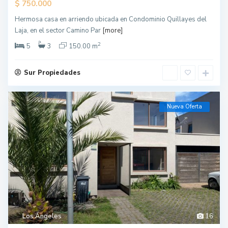
$
750.000
Hermosa casa en arriendo ubicada en Condominio Quillayes del
Laja, en el sector Camino Par
[more]
2
5
3
150.00 m
Sur Propiedades
Nueva Oferta
Los Ángeles
16