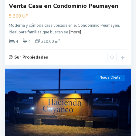
Venta Casa en Condominio Peumayen
UF
5.300
Moderna y cómoda casa ubicada en el Condominio Peumayen,
ideal para familias que buscan se
[more]
2
4
4
210.00 m
Sur Propiedades
Nueva Oferta