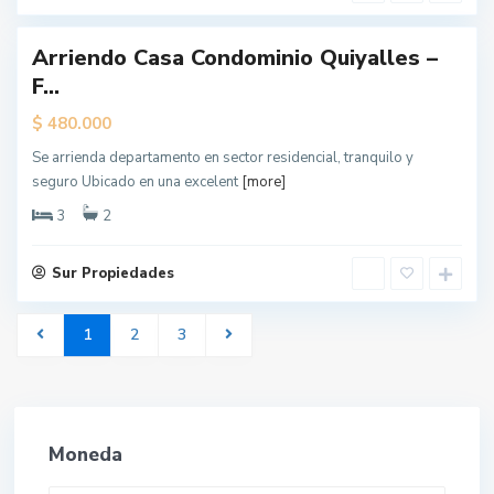
s
Arriendo Casa Condominio Quiyalles –
dado
F...
$
480.000
Se arrienda departamento en sector residencial, tranquilo y
seguro Ubicado en una excelent
[more]
3
2
Sur Propiedades
1
2
3
Moneda