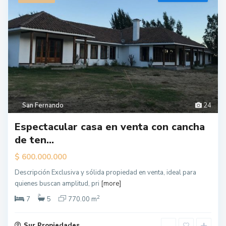
San Fernando
24
Espectacular casa en venta con cancha
de ten...
$
600.000.000
Descripción Exclusiva y sólida propiedad en venta, ideal para
quienes buscan amplitud, pri
[more]
2
7
5
770.00 m
Sur Propiedades