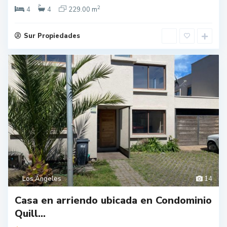
2
4
4
229.00 m
Sur Propiedades
Los Ángeles
14
Casa en arriendo ubicada en Condominio
Quill...