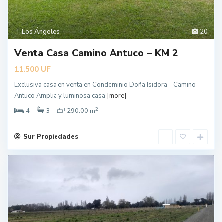
Los Ángeles
20
Venta Casa Camino Antuco – KM 2
UF
11.500
Exclusiva casa en venta en Condominio Doña Isidora – Camino
Antuco Amplia y luminosa casa
[more]
2
4
3
290.00 m
Sur Propiedades