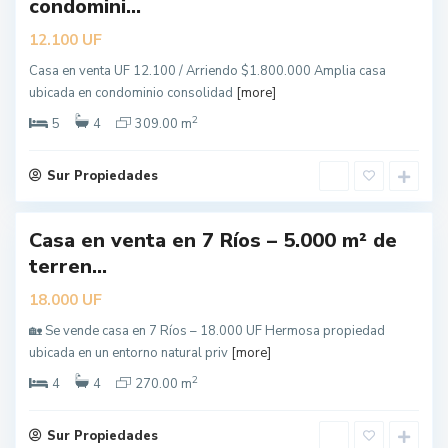
condomini...
UF
12.100
Casa en venta UF 12.100 / Arriendo $1.800.000 Amplia casa
L
ubicada en condominio consolidad
[more]
o
s
Á
2
5
4
309.00 m
n
g
e
l
Sur Propiedades
e
s
Casa en venta en 7 Ríos – 5.000 m² de
terren...
UF
18.000
🏡 Se vende casa en 7 Ríos – 18.000 UF Hermosa propiedad
L
ubicada en un entorno natural priv
[more]
o
s
Á
2
4
4
270.00 m
n
g
e
l
Sur Propiedades
e