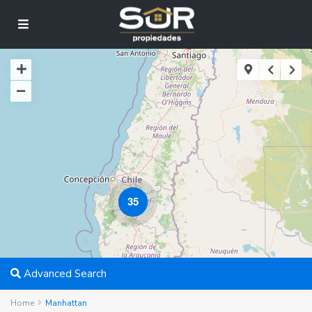
35
Advanced Search
Home
Manhattan