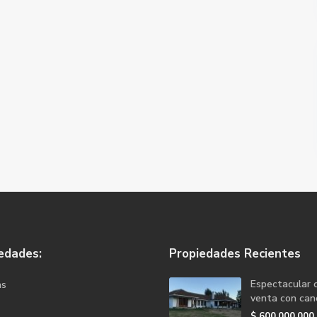
edades:
Propiedades Recientes
Espectacular 
as
venta con canc
$
600.000.000