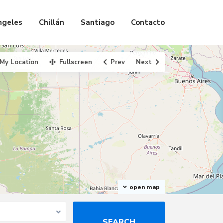
ngeles
Chillán
Santiago
Contacto
My Location
Fullscreen
Prev
Next
open map