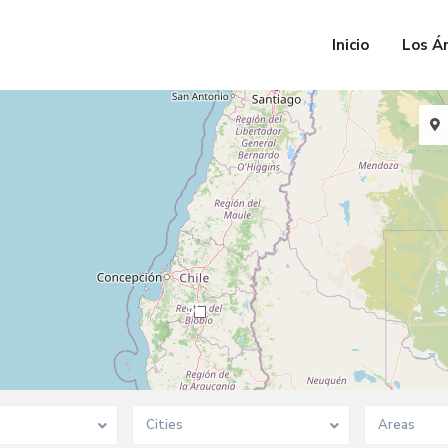
Inicio
Los Á
56
Cities
Areas