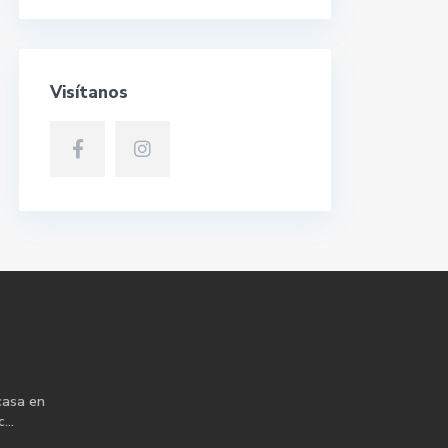
Visítanos
casa en
...