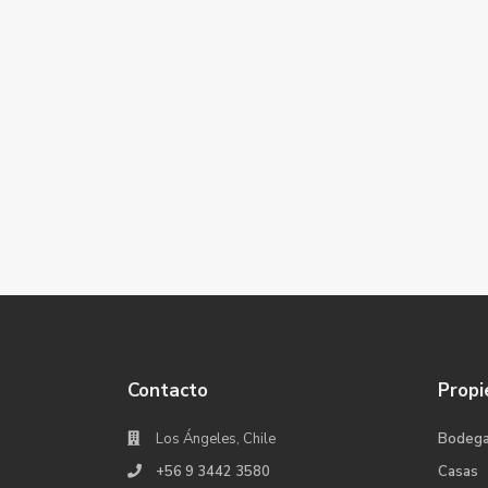
Contacto
Propi
Los Ángeles, Chile
Bodeg
+56 9 3442 3580
Casas