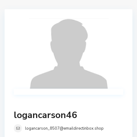
logancarson46
logancarson_8507@emaildirectinbox.shop