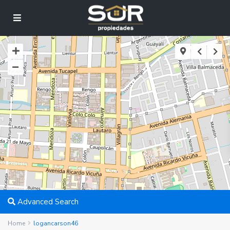
Advanced Search
Home
logancarson46