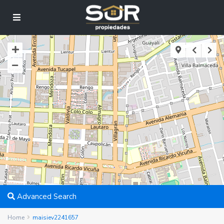
Advanced Search
Home
maisiev2241657