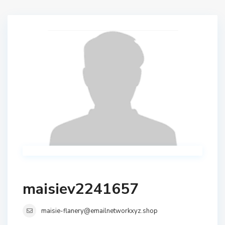
maisiev2241657
maisie-flanery@emailnetworkxyz.shop