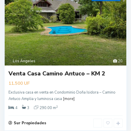
Los Ángeles
20
Venta Casa Camino Antuco – KM 2
UF
11.500
Exclusiva casa en venta en Condominio Doña Isidora – Camino
L
Antuco Amplia y luminosa casa
[more]
o
s
Á
2
4
3
290.00 m
n
g
e
l
Sur Propiedades
e
s