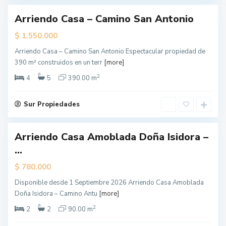
Arriendo Casa – Camino San Antonio
dado
$
1.550.000
rta
cial
Arriendo Casa – Camino San Antonio Espectacular propiedad de
L
390 m² construidos en un terr
[more]
o
s
Á
2
4
5
390.00 m
n
g
e
l
Sur Propiedades
e
s
Arriendo Casa Amoblada Doña Isidora –
...
$
780.000
Disponible desde 1 Septiembre 2026 Arriendo Casa Amoblada
Doña Isidora – Camino Antu
[more]
2
2
2
90.00 m