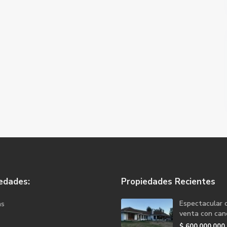
edades:
Propiedades Recientes
Espectacular 
as
venta con canc
$
600.000.000