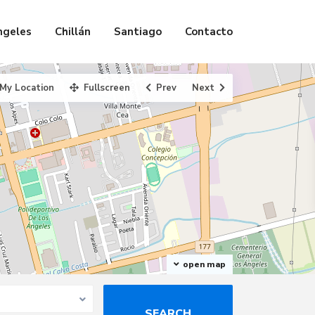
ngeles
Chillán
Santiago
Contacto
My Location
Fullscreen
Prev
Next
open map