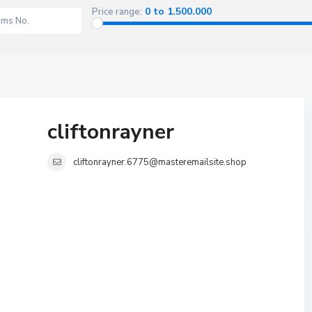
0 to 1.500.000
Price range:
cliftonrayner
cliftonrayner.6775@masteremailsite.shop