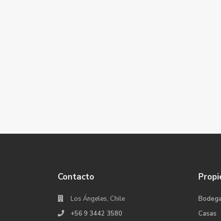
Contacto
Propi
Los Ángeles, Chile
Bodeg
+56 9 3442 3580
Casas