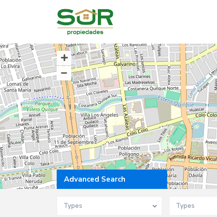
Advanced Search
Types
Types