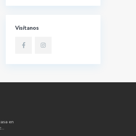
Visítanos
casa en
...