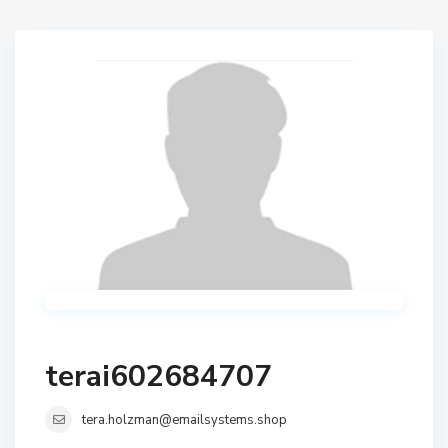
terai602684707
tera.holzman@emailsystems.shop