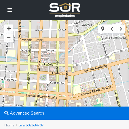
Advanced Search
Home
terai602684707