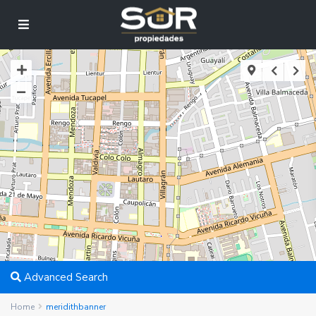
Advanced Search
Home
meridithbanner