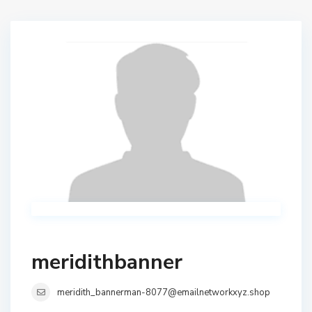
meridithbanner
meridith_bannerman-8077@emailnetworkxyz.shop