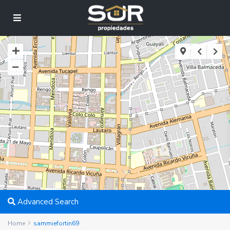
Advanced Search
Home
sammiefortin69