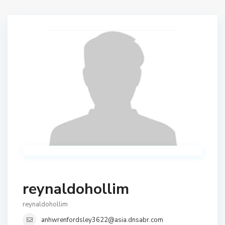
reynaldohollim
reynaldohollim
anhwrenfordsley3622@asia.dnsabr.com