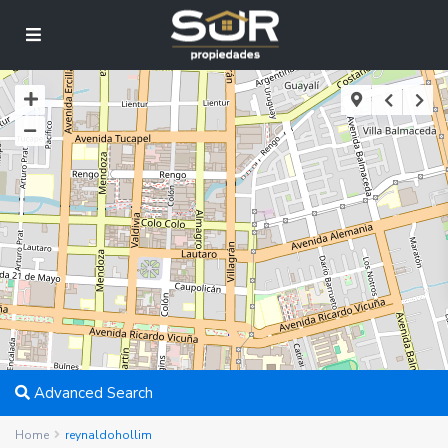
Advanced Search
Home
reynaldohollim