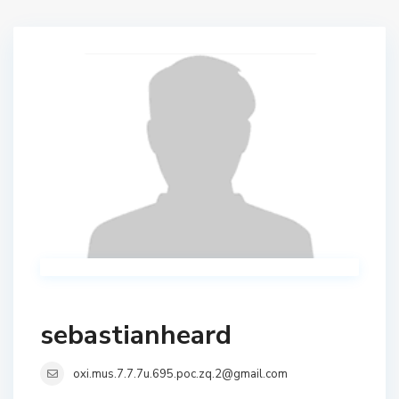
sebastianheard
oxi.mus.7.7.7u.695.poc.zq.2@gmail.com