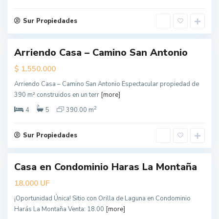
n
g
e
l
Sur Propiedades
e
s
Arriendo Casa – Camino San Antonio
dado
$
1.550.000
rta
cial
Arriendo Casa – Camino San Antonio Espectacular propiedad de
L
390 m² construidos en un terr
[more]
o
s
Á
2
4
5
390.00 m
n
g
e
l
Sur Propiedades
e
s
Casa en Condominio Haras La Montaña
UF
18.000
¡Oportunidad Única! Sitio con Orilla de Laguna en Condominio
L
Harás La Montaña Venta: 18.00
[more]
o
s