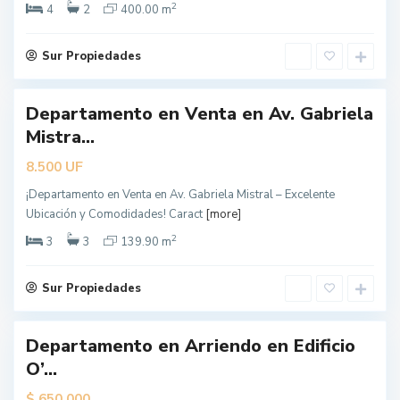
Á
2
4
2
400.00 m
n
g
e
l
Sur Propiedades
e
s
Departamento en Venta en Av. Gabriela
erta
Mistra...
ecial
UF
8.500
¡Departamento en Venta en Av. Gabriela Mistral – Excelente
L
Ubicación y Comodidades! Caract
[more]
o
s
Á
2
3
3
139.90 m
n
g
e
l
Sur Propiedades
e
s
Departamento en Arriendo en Edificio
dado
O’...
$
650.000