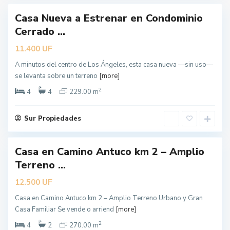
Casa Nueva a Estrenar en Condominio
ueva
Cerrado ...
erta
UF
11.400
A minutos del centro de Los Ángeles, esta casa nueva —sin uso—
L
se levanta sobre un terreno
[more]
o
s
Á
2
4
4
229.00 m
n
g
e
l
Sur Propiedades
e
s
Casa en Camino Antuco km 2 – Amplio
Terreno ...
UF
12.500
Casa en Camino Antuco km 2 – Amplio Terreno Urbano y Gran
L
Casa Familiar Se vende o arriend
[more]
o
s
Á
2
4
2
270.00 m