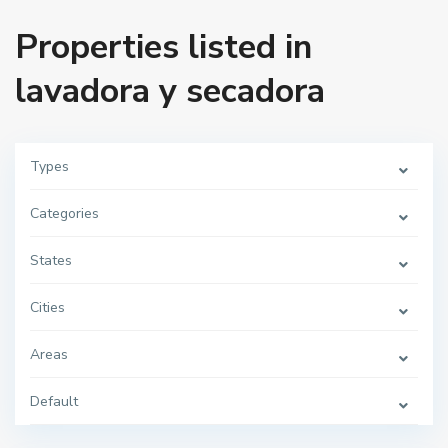
Properties listed in
lavadora y secadora
Types
Categories
States
Cities
L
o
s
Areas
Á
n
g
Default
e
l
e
s