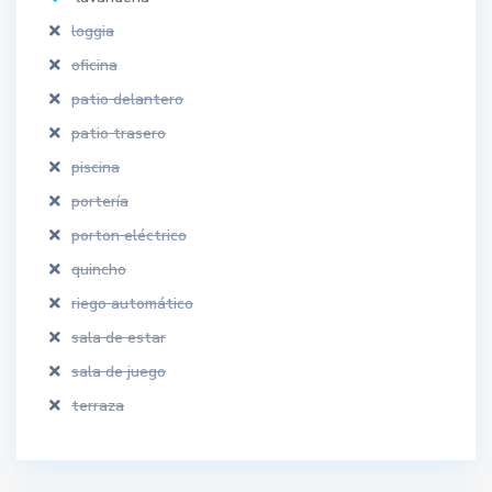
loggia
oficina
patio delantero
patio trasero
piscina
portería
porton eléctrico
quincho
riego automático
sala de estar
sala de juego
terraza
L