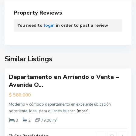
o
Property Reviews
s
Á
You need to
login
in order to post a review
n
g
e
l
e
Similar Listings
s
Departamento en Arriendo o Venta –
ueva
Avenida O...
erta
$
580.000
Moderno y cómodo departamento en excelente ubicación
nororiente, ideal para quienes buscan
[more]
2
3
2
79.00 m