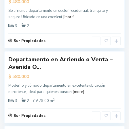
$
480.000
Á
Se arrienda departamento en sector residencial, tranquilo y
n
seguro Ubicado en una excelent
[more]
g
e
3
2
l
e
Sur Propiedades
s
Departamento en Arriendo o Venta –
ueva
L
Avenida O...
erta
o
s
$
580.000
Á
Moderno y cómodo departamento en excelente ubicación
n
nororiente, ideal para quienes buscan
[more]
g
2
e
3
2
79.00 m
l
e
Sur Propiedades
s