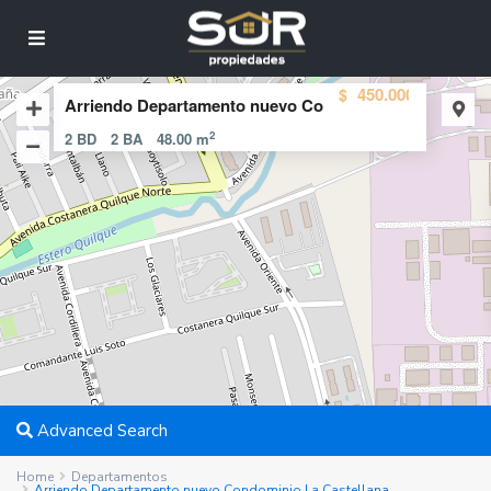
450.000
$
Arriendo Departamento nuevo Co
2
2 BD
2 BA
48.00 m
Advanced Search
Home
Departamentos
Arriendo Departamento nuevo Condominio La Castellana