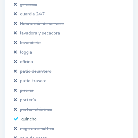
gimnasio
guardia 24/7
Habitación de servicio
lavadora y secadora
lavandería
loggia
oficina
patio delantero
patio trasero
piscina
portería
porton eléctrico
quincho
riego automático