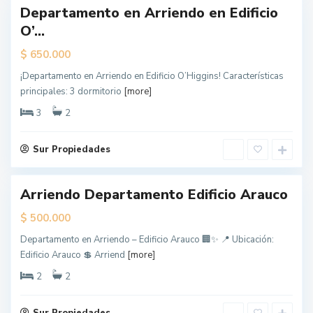
Departamento en Arriendo en Edificio
L
O’...
o
s
$
650.000
Á
¡Departamento en Arriendo en Edificio O’Higgins! Características
n
principales: 3 dormitorio
[more]
g
e
3
2
l
e
Sur Propiedades
s
Arriendo Departamento Edificio Arauco
$
500.000
Departamento en Arriendo – Edificio Arauco 🏢✨ 📍 Ubicación:
Edificio Arauco 💲 Arriend
[more]
2
2