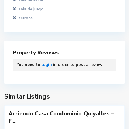
sala de estar
sala de juego
terraza
L
o
Property Reviews
s
Á
You need to
login
in order to post a review
n
g
e
l
e
Similar Listings
s
Arriendo Casa Condominio Quiyalles –
L
F...
o
s