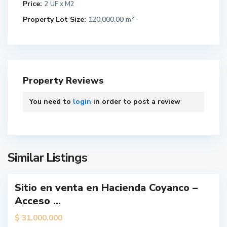
Price:
2
UF x M2
2
Property Lot Size:
120,000.00 m
L
o
Property Reviews
s
Á
You need to
login
in order to post a review
n
g
e
l
e
Similar Listings
s
L
Sitio en venta en Hacienda Coyanco –
o
ueva
Acceso ...
s
erta
Á
$
31.000.000
n