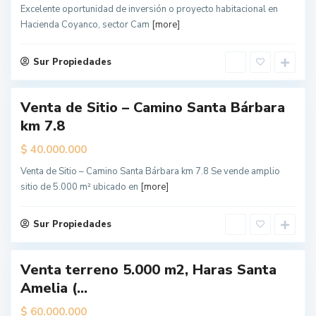
Excelente oportunidad de inversión o proyecto habitacional en
g
Hacienda Coyanco, sector Cam
[more]
e
l
e
Sur Propiedades
s
L
Venta de Sitio – Camino Santa Bárbara
o
km 7.8
s
Á
$
40.000.000
n
Venta de Sitio – Camino Santa Bárbara km 7.8 Se vende amplio
g
sitio de 5.000 m² ubicado en
[more]
e
l
e
Sur Propiedades
s
L
Venta terreno 5.000 m2, Haras Santa
o
Amelia (...
s
Á
$
60.000.000