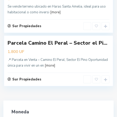
n
Se vende terreno ubicado en Haras Santa Amelia, ideal para uso
g
habitacional o como inversi
[more]
e
l
e
Sur Propiedades
s
Parcela Camino El Peral – Sector el Pi...
UF
1.800
📍 Parcela en Venta – Camino El Peral, Sector El Pino Oportunidad
única para vivir en un en
[more]
Sur Propiedades
Moneda