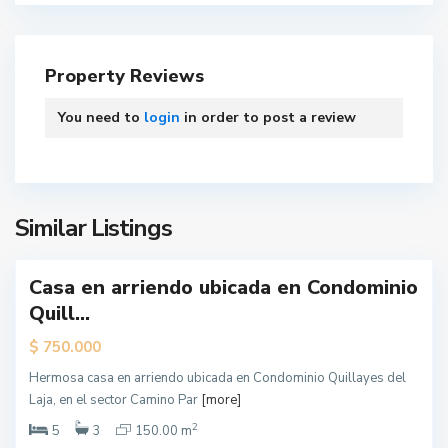
L
o
Property Reviews
s
Á
You need to
login
in order to post a review
n
g
e
l
e
Similar Listings
s
Casa en arriendo ubicada en Condominio
L
Quill...
o
s
$
750.000
Á
Hermosa casa en arriendo ubicada en Condominio Quillayes del
n
Laja, en el sector Camino Par
[more]
g
2
e
5
3
150.00 m