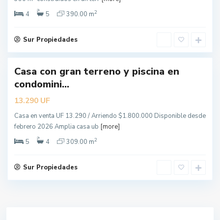
g
2
e
4
5
390.00 m
l
e
Sur Propiedades
s
Casa con gran terreno y piscina en
condomini...
UF
13.290
Casa en venta UF 13.290 / Arriendo $1.800.000 Disponible desde
febrero 2026 Amplia casa ub
[more]
2
5
4
309.00 m
Sur Propiedades