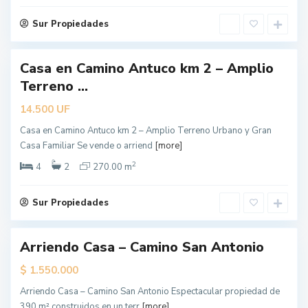
l
e
Sur Propiedades
s
Casa en Camino Antuco km 2 – Amplio
L
Terreno ...
o
s
UF
14.500
Á
Casa en Camino Antuco km 2 – Amplio Terreno Urbano y Gran
n
Casa Familiar Se vende o arriend
[more]
g
2
e
4
2
270.00 m
l
e
Sur Propiedades
s
L
Arriendo Casa – Camino San Antonio
o
erta
ecial
s
$
1.550.000
Á
Arriendo Casa – Camino San Antonio Espectacular propiedad de
n
390 m² construidos en un terr
[more]