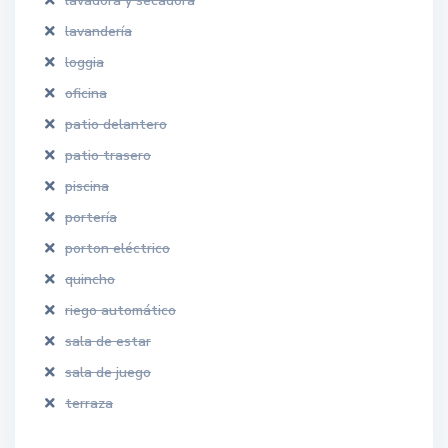
lavadora y secadora
lavandería
loggia
oficina
patio delantero
patio trasero
piscina
portería
porton eléctrico
quincho
riego automático
sala de estar
sala de juego
terraza