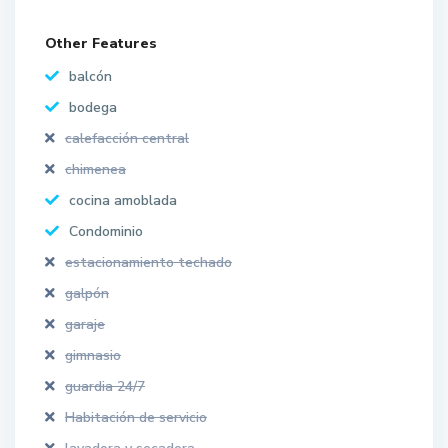
Other Features
balcón
bodega
calefacción central
chimenea
cocina amoblada
Condominio
estacionamiento techado
galpón
garaje
gimnasio
guardia 24/7
Habitación de servicio