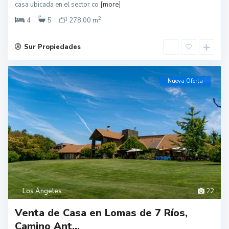
casa ubicada en el sector co
[more]
2
4
5
278.00 m
Sur Propiedades
Nueva Oferta
Los Ángeles
22
Venta de Casa en Lomas de 7 Ríos,
Camino Ant...