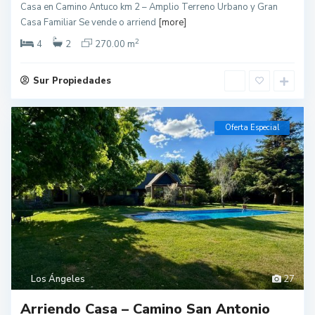
Casa en Camino Antuco km 2 – Amplio Terreno Urbano y Gran
Casa Familiar Se vende o arriend
[more]
2
4
2
270.00 m
Sur Propiedades
Oferta Especial
Los Ángeles
27
Arriendo Casa – Camino San Antonio