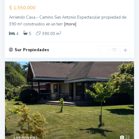
$
1.550.000
Arriendo Casa – Camino San Antonio Espectacular propiedad de
390 m² construidos en un terr
[more]
2
4
5
390.00 m
Sur Propiedades
Los Ángeles
23