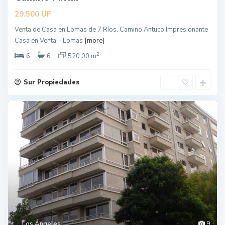
UF
29.500
Venta de Casa en Lomas de 7 Ríos, Camino Antuco Impresionante
Casa en Venta – Lomas
[more]
2
6
6
520.00 m
Sur Propiedades
Los Ángeles
9