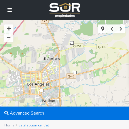
4
6
3
Advanced Search
Home
calefacción central