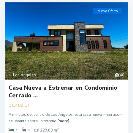
Nueva Oferta
Los Ángeles
40
Casa Nueva a Estrenar en Condominio
Cerrado ...
UF
11.400
A minutos del centro de Los Ángeles, esta casa nueva —sin uso—
se levanta sobre un terreno
[more]
2
4
4
229.00 m