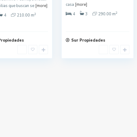
casa
[more]
ilias que buscan se
[more]
2
4
3
290.00 m
2
4
210.00 m
Propiedades
Sur Propiedades