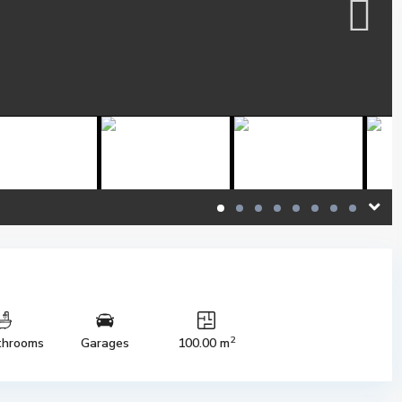
2
throoms
Garages
100.00 m