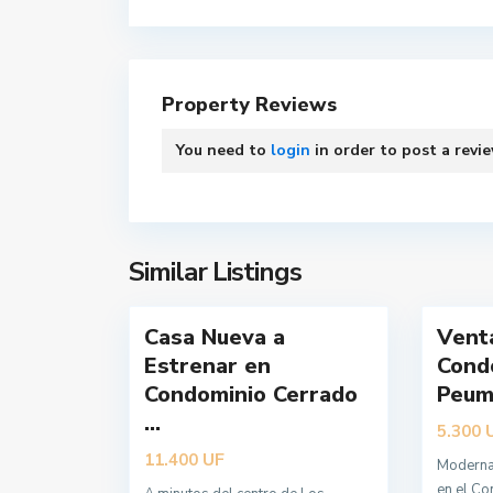
L
L
o
o
Property Reviews
s
s
Á
Á
You need to
login
in order to post a revi
n
n
g
g
e
e
l
l
e
e
Similar Listings
40
s
16
s
Casa Nueva a
Vent
Nueva
Nueva
Estrenar en
Cond
Oferta
Oferta
Condominio Cerrado
Peum
...
5.300
UF
11.400
Moderna
L
en el Co