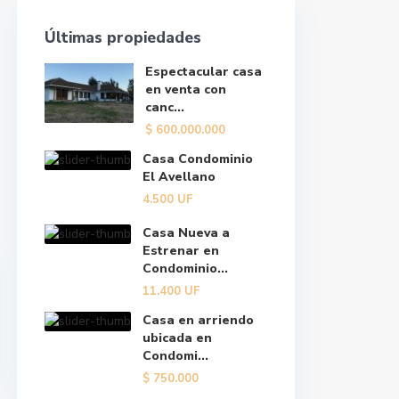
Últimas propiedades
Espectacular casa
en venta con
canc...
$
600.000.000
Casa Condominio
El Avellano
4.500
UF
Casa Nueva a
Estrenar en
Condominio...
11.400
UF
Casa en arriendo
ubicada en
Condomi...
$
750.000