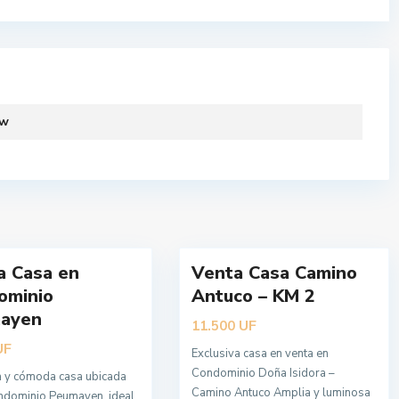
L
o
s
Á
ew
n
g
e
l
e
20
s
a Casa en
Venta Casa Camino
Nueva
ominio
Antuco – KM 2
Oferta
ayen
UF
11.500
UF
Exclusiva casa en venta en
Condominio Doña Isidora –
 y cómoda casa ubicada
Camino Antuco Amplia y luminosa
ndominio Peumayen, ideal