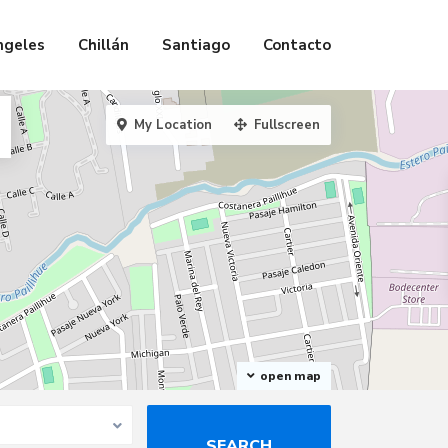
ngeles
Chillán
Santiago
Contacto
My Location
Fullscreen
open map