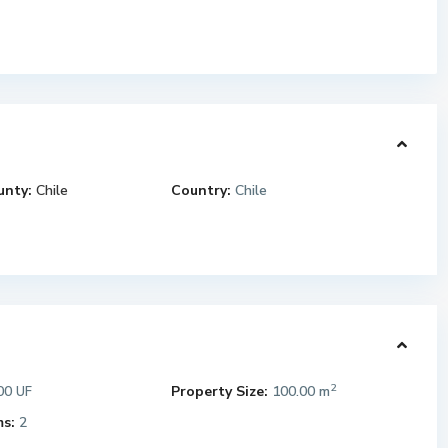
unty:
Chile
Country:
Chile
2
00
Property Size:
100.00 m
UF
s:
2