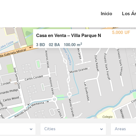
Inicio
Los Á
5.000
UF
Casa en Venta – Villa Parque N
2
3 BD
02 BA
100.00 m
Cities
Areas