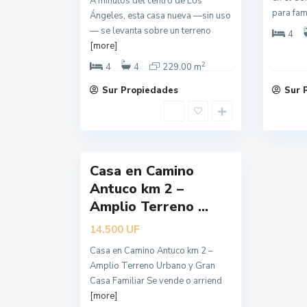
A minutos del centro de Los
o
para fam
Ángeles, esta casa nueva —sin uso
s
— se levanta sobre un terreno
4
Á
[more]
n
2
4
4
229.00 m
g
Sur Propiedades
Sur 
e
l
e
20
s
Casa en Camino
Antuco km 2 –
Amplio Terreno ...
UF
14.500
Casa en Camino Antuco km 2 –
Amplio Terreno Urbano y Gran
Casa Familiar Se vende o arriend
[more]