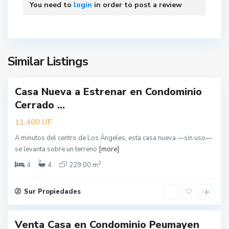
You need to
login
in order to post a review
n
g
e
l
e
Similar Listings
s
Casa Nueva a Estrenar en Condominio
ueva
L
Cerrado ...
erta
o
s
UF
11.400
Á
A minutos del centro de Los Ángeles, esta casa nueva —sin uso—
n
se levanta sobre un terreno
[more]
g
2
e
4
4
229.00 m
l
e
Sur Propiedades
s
L
Venta Casa en Condominio Peumayen
o
ueva