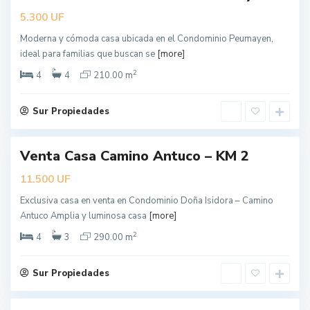
erta
s
UF
5.300
Á
Moderna y cómoda casa ubicada en el Condominio Peumayen,
n
ideal para familias que buscan se
[more]
g
2
e
4
4
210.00 m
l
e
Sur Propiedades
s
L
Venta Casa Camino Antuco – KM 2
o
ueva
erta
s
UF
11.500
Á
Exclusiva casa en venta en Condominio Doña Isidora – Camino
n
Antuco Amplia y luminosa casa
[more]
g
2
e
4
3
290.00 m
l
e
Sur Propiedades
s