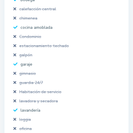
calefacción central
chimenea
cocina amoblada
Condominio
estacionamiento techado
galpón
garaje
gimnasio
guardia 24/7
Habitación de servicio
lavadora y secadora
lavandería
loggia
oficina