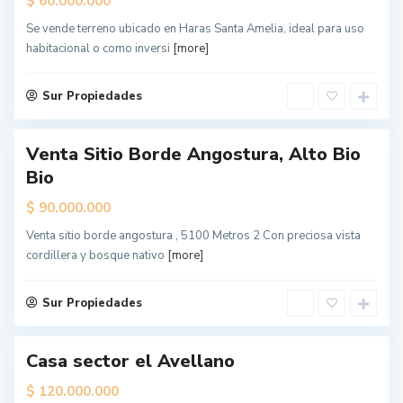
$
60.000.000
L
o
Se vende terreno ubicado en Haras Santa Amelia, ideal para uso
s
Á
habitacional o como inversi
[more]
n
g
e
l
Sur Propiedades
e
s
Venta Sitio Borde Angostura, Alto Bio
Bio
$
90.000.000
L
o
Venta sitio borde angostura , 5100 Metros 2 Con preciosa vista
s
Á
cordillera y bosque nativo
[more]
n
g
e
l
Sur Propiedades
e
s
Casa sector el Avellano
$
120.000.000