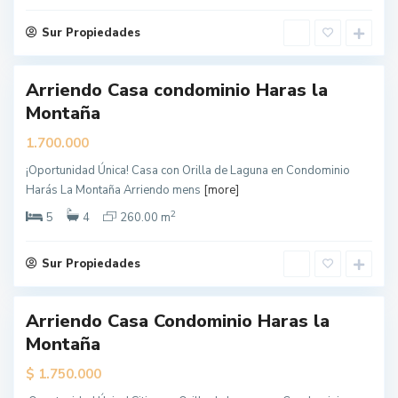
g
e
l
Sur Propiedades
e
s
Arriendo Casa condominio Haras la
Montaña
1.700.000
¡Oportunidad Única! Casa con Orilla de Laguna en Condominio
L
Harás La Montaña Arriendo mens
[more]
o
s
Á
2
5
4
260.00 m
n
g
e
l
Sur Propiedades
e
s
Arriendo Casa Condominio Haras la
dado
Montaña
$
1.750.000