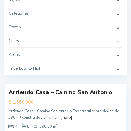
Categories
States
Cities
L
o
s
Areas
Á
n
g
Price Low to High
e
l
e
s
Arriendo Casa – Camino San Antonio
erta
ecial
$
1.550.000
Arriendo Casa – Camino San Antonio Espectacular propiedad de
L
390 m² construidos en un terr
[more]
o
s
Á
2
4
5
390.00 m
n