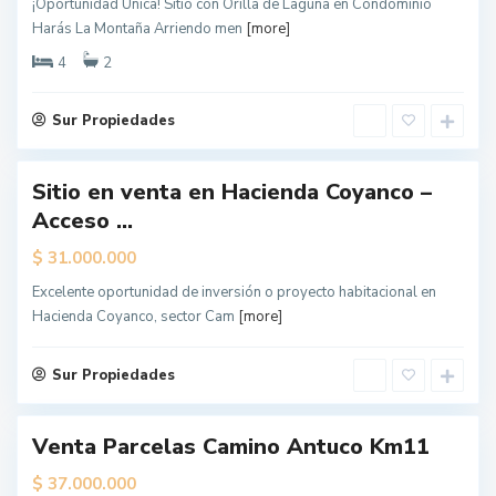
¡Oportunidad Única! Sitio con Orilla de Laguna en Condominio
L
Harás La Montaña Arriendo men
[more]
o
s
Á
4
2
n
g
e
l
Sur Propiedades
e
s
Sitio en venta en Hacienda Coyanco –
ueva
Acceso ...
erta
$
31.000.000
L
o
Excelente oportunidad de inversión o proyecto habitacional en
s
Á
Hacienda Coyanco, sector Cam
[more]
n
g
e
l
Sur Propiedades
e
s
Venta Parcelas Camino Antuco Km11
$
37.000.000