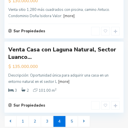
$
130.000.000
L
o
Venta sitio 1,280 más cuadrados con piscina, camino Antuco.
s
Á
Condominio Doña Isidora Valor:
[more]
n
g
e
l
Sur Propiedades
e
s
Venta Casa con Laguna Natural, Sector
Luanco...
$
135.000.000
Descripción: Oportunidad única para adquirir una casa en un
entorno natural en el sector L
[more]
2
3
2
101.00 m
Sur Propiedades
1
2
3
4
5