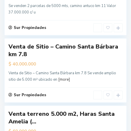
L
o
Se venden 2 parcelas de 5000 mts, camino antuco km 11 Valor
s
Á
37.000.000 c/ u
n
g
e
l
Sur Propiedades
e
s
Venta de Sitio – Camino Santa Bárbara
km 7.8
$
40.000.000
L
o
Venta de Sitio – Camino Santa Bárbara km 7.8 Se vende amplio
s
Á
sitio de 5.000 m² ubicado en
[more]
n
g
e
l
Sur Propiedades
e
s
Venta terreno 5.000 m2, Haras Santa
Amelia (...