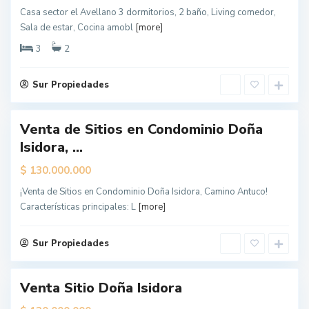
Casa sector el Avellano 3 dormitorios, 2 baño, Living comedor,
L
Sala de estar, Cocina amobl
[more]
o
s
Á
3
2
n
g
e
l
Sur Propiedades
e
s
Venta de Sitios en Condominio Doña
ueva
Isidora, ...
erta
$
130.000.000
L
o
¡Venta de Sitios en Condominio Doña Isidora, Camino Antuco!
s
Á
Características principales: L
[more]
n
g
e
l
Sur Propiedades
e
s
Venta Sitio Doña Isidora