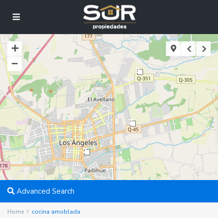
3
7
2
Advanced Search
Home
cocina amoblada