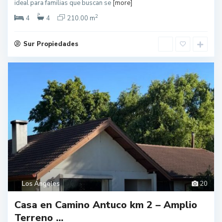
ideal para familias que buscan se
[more]
2
4
4
210.00 m
Sur Propiedades
Los Ángeles
20
Casa en Camino Antuco km 2 – Amplio
Terreno ...