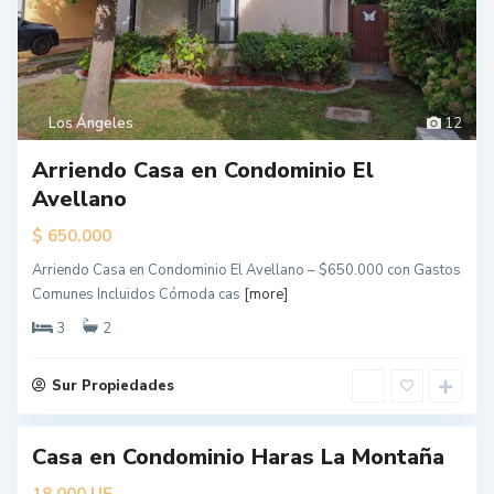
Los Ángeles
12
Arriendo Casa en Condominio El
Avellano
$
650.000
Arriendo Casa en Condominio El Avellano – $650.000 con Gastos
L
Comunes Incluidos Cómoda cas
[more]
o
s
Á
3
2
n
g
e
l
Sur Propiedades
e
s
Casa en Condominio Haras La Montaña