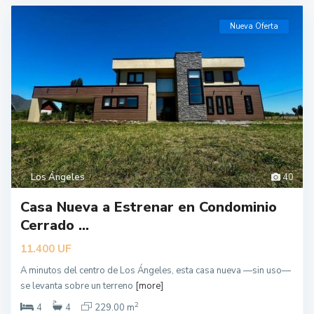
Nueva Oferta
Los Ángeles
40
Casa Nueva a Estrenar en Condominio
Cerrado ...
UF
11.400
A minutos del centro de Los Ángeles, esta casa nueva —sin uso—
se levanta sobre un terreno
[more]
2
4
4
229.00 m