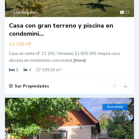
Los Ángeles
23
Casa con gran terreno y piscina en
condomini...
UF
12.100
Casa en venta UF 12.100 / Arriendo $1.800.000 Amplia casa
ubicada en condominio consolidad
[more]
2
5
4
309.00 m
Sur Propiedades
Arrendado