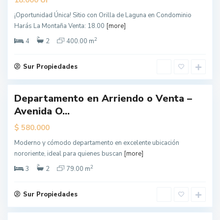
UF
18.000
¡Oportunidad Única! Sitio con Orilla de Laguna en Condominio
L
Harás La Montaña Venta: 18.00
[more]
o
s
Á
2
4
2
400.00 m
n
g
e
l
Sur Propiedades
e
s
Departamento en Arriendo o Venta –
ueva
Avenida O...
erta
$
580.000
Moderno y cómodo departamento en excelente ubicación
L
nororiente, ideal para quienes buscan
[more]
o
s
Á
2
3
2
79.00 m
n
g
e
l
Sur Propiedades
e
s