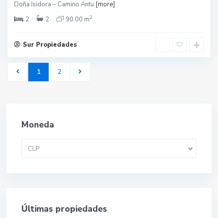
Doña Isidora – Camino Antu
[more]
2
2
2
90.00 m
Sur Propiedades
1
2
Moneda
CLP
Últimas propiedades