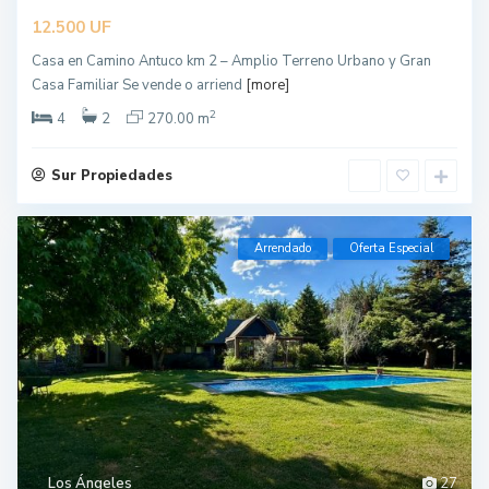
UF
12.500
Casa en Camino Antuco km 2 – Amplio Terreno Urbano y Gran
Casa Familiar Se vende o arriend
[more]
2
4
2
270.00 m
Sur Propiedades
Arrendado
Oferta Especial
Los Ángeles
27