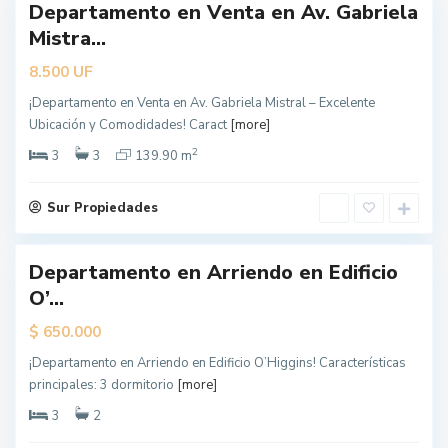
Departamento en Venta en Av. Gabriela
erta
Mistra...
ecial
UF
8.500
¡Departamento en Venta en Av. Gabriela Mistral – Excelente
L
Ubicación y Comodidades! Caract
[more]
o
s
Á
2
3
3
139.90 m
n
g
e
l
Sur Propiedades
e
s
Departamento en Arriendo en Edificio
dado
O’...
$
650.000
¡Departamento en Arriendo en Edificio O’Higgins! Características
L
principales: 3 dormitorio
[more]
o
s
Á
3
2
n
g