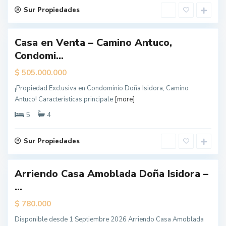
e
l
Sur Propiedades
e
s
Casa en Venta – Camino Antuco,
ueva
Condomi...
erta
$
505.000.000
¡Propiedad Exclusiva en Condominio Doña Isidora, Camino
L
Antuco! Características principale
[more]
o
s
Á
5
4
n
g
e
l
Sur Propiedades
e
s
Arriendo Casa Amoblada Doña Isidora –
...
$
780.000
Disponible desde 1 Septiembre 2026 Arriendo Casa Amoblada